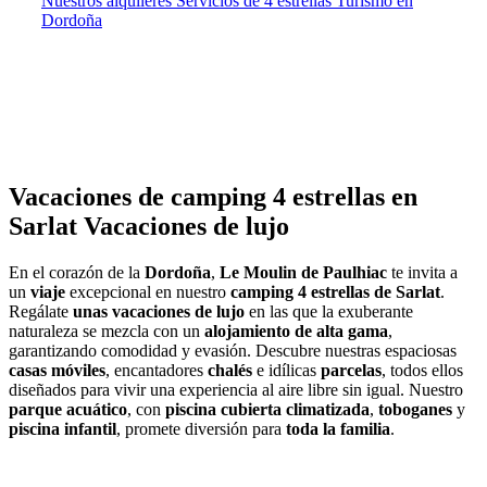
Nuestros alquileres
Servicios de 4 estrellas
Turismo en
Dordoña
Vacaciones de camping 4 estrellas en
Sarlat
Vacaciones de lujo
En el corazón de la
Dordoña
,
Le Moulin de Paulhiac
te invita a
un
viaje
excepcional en nuestro
camping 4 estrellas de Sarlat
.
Regálate
unas vacaciones de lujo
en las que la exuberante
naturaleza se mezcla con un
alojamiento de alta gama
,
garantizando comodidad y evasión. Descubre nuestras espaciosas
casas móviles
, encantadores
chalés
e idílicas
parcelas
, todos ellos
diseñados para vivir una experiencia al aire libre sin igual. Nuestro
parque acuático
, con
piscina cubierta climatizada
,
toboganes
y
piscina infantil
, promete diversión para
toda la familia
.