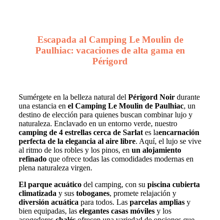
Escapada al Camping Le Moulin de
Paulhiac: vacaciones de alta gama en
Périgord
Sumérgete en la belleza natural del
Périgord Noir
durante
una estancia en
el Camping Le Moulin de Paulhiac
, un
destino de elección para quienes buscan combinar lujo y
naturaleza. Enclavado en un entorno verde, nuestro
camping de 4 estrellas cerca de Sarlat
es la
encarnación
perfecta de la elegancia al aire libre
. Aquí, el lujo se vive
al ritmo de los robles y los pinos, en
un alojamiento
refinado
que ofrece todas las comodidades modernas en
plena naturaleza virgen.
El parque acuático
del camping, con su
piscina cubierta
climatizada
y sus
toboganes
, promete relajación y
diversión acuática
para todos. Las
parcelas amplias
y
bien equipadas, las
elegantes casas móviles
y los
acogedores
chalés
ofrecen una variedad de opciones que