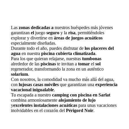
Las
zonas dedicadas a
nuestros huéspedes más jóvenes
garantizan
el
juego
seguro
y la
risa
, permitiéndoles
explorar y divertirse en
áreas de juegos acuáticos
especialmente diseñadas.
Durante todo el año, puedes disfrutar de
los placeres del
agua
en nuestra
piscina cubierta climatizada
.
Para los que quieran relajarse, nuestras
tumbonas
alrededor de las
piscinas
te invitan a
tomar
el
sol
regenerador, transformando la zona en un auténtico
solarium
.
Con nosotros, la comodidad va mucho más allá del agua,
con
lujosas casas móviles
que garantizan una
experiencia
vacacional inigualable
.
Tu escapada a nuestro
camping con piscina en Sarlat
combina armoniosamente
alojamiento de lujo
y
excelentes instalaciones acuáticas
para unas vacaciones
inolvidables en el corazón del
Périgord Noir
.