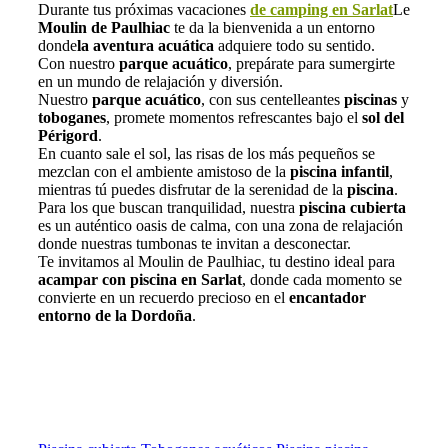
Durante tus próximas vacaciones
de camping en Sarlat
Le
Moulin de Paulhiac
te da la bienvenida a un entorno
donde
la aventura acuática
adquiere todo su sentido.
Con nuestro
parque acuático
, prepárate para sumergirte
en un mundo de relajación y diversión.
Nuestro
parque acuático
, con sus centelleantes
piscinas
y
toboganes
, promete momentos refrescantes bajo el
sol del
Périgord
.
En cuanto sale el sol, las risas de los más pequeños se
mezclan con el ambiente amistoso de la
piscina infantil
,
mientras tú puedes disfrutar de la serenidad de la
piscina
.
Para los que buscan tranquilidad, nuestra
piscina cubierta
es un auténtico oasis de calma, con una zona de relajación
donde nuestras tumbonas te invitan a desconectar.
Te invitamos al Moulin de Paulhiac, tu destino ideal para
acampar con piscina en Sarlat
, donde cada momento se
convierte en un recuerdo precioso en el
encantador
entorno de la Dordoña
.