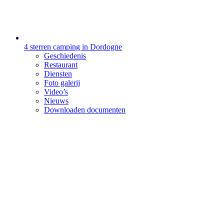
4 sterren camping in Dordogne
Geschiedenis
Restaurant
Diensten
Foto galerij
Video’s
Nieuws
Downloaden documenten