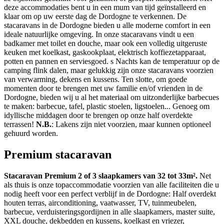
deze accommodaties bent u in een mum van tijd geïnstalleerd en
klaar om op uw eerste dag de Dordogne te verkennen. De
stacaravans in de Dordogne bieden u alle moderne comfort in een
ideale natuurlijke omgeving. In onze stacaravans vindt u een
badkamer met toilet en douche, maar ook een volledig uitgeruste
keuken met koelkast, gaskookplaat, elektrisch koffiezetapparaat,
potten en pannen en serviesgoed. s Nachts kan de temperatuur op de
camping flink dalen, maar gelukkig zijn onze stacaravans voorzien
van verwarming, dekens en kussens. Ten slotte, om goede
momenten door te brengen met uw familie en/of vrienden in de
Dordogne, bieden wij u al het materiaal om uitzonderlijke barbecues
te maken: barbecue, tafel, plastic stoelen, ligstoelen... Genoeg om
idyllische middagen door te brengen op onze half overdekte
terrassen!
N.B.
: Lakens zijn niet voorzien, maar kunnen optioneel
gehuurd worden.
Premium stacaravan
Stacaravan Premium 2 of 3 slaapkamers van 32 tot 33m².
Net
als thuis is onze topaccommodatie voorzien van alle faciliteiten die u
nodig heeft voor een perfect verblijf in de Dordogne: Half overdekt
houten terras, airconditioning, vaatwasser, TV, tuinmeubelen,
barbecue, verduisteringsgordijnen in alle slaapkamers, master suite,
XXL douche, dekbedden en kussens, koelkast en vriezer,