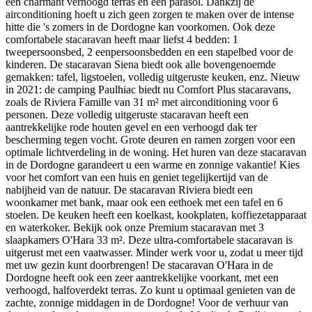
een charmant verhoogd terras en een parasol. Dankzij de
airconditioning hoeft u zich geen zorgen te maken over de intense
hitte die 's zomers in de Dordogne kan voorkomen. Ook deze
comfortabele stacaravan heeft maar liefst 4 bedden: 1
tweepersoonsbed, 2 eenpersoonsbedden en een stapelbed voor de
kinderen. De stacaravan Siena biedt ook alle bovengenoemde
gemakken: tafel, ligstoelen, volledig uitgeruste keuken, enz. Nieuw
in 2021: de camping Paulhiac biedt nu Comfort Plus stacaravans,
zoals de Riviera Famille van 31 m² met airconditioning voor 6
personen. Deze volledig uitgeruste stacaravan heeft een
aantrekkelijke rode houten gevel en een verhoogd dak ter
bescherming tegen vocht. Grote deuren en ramen zorgen voor een
optimale lichtverdeling in de woning. Het huren van deze stacaravan
in de Dordogne garandeert u een warme en zonnige vakantie! Kies
voor het comfort van een huis en geniet tegelijkertijd van de
nabijheid van de natuur. De stacaravan Riviera biedt een
woonkamer met bank, maar ook een eethoek met een tafel en 6
stoelen. De keuken heeft een koelkast, kookplaten, koffiezetapparaat
en waterkoker. Bekijk ook onze Premium stacaravan met 3
slaapkamers O'Hara 33 m². Deze ultra-comfortabele stacaravan is
uitgerust met een vaatwasser. Minder werk voor u, zodat u meer tijd
met uw gezin kunt doorbrengen! De stacaravan O'Hara in de
Dordogne heeft ook een zeer aantrekkelijke voorkant, met een
verhoogd, halfoverdekt terras. Zo kunt u optimaal genieten van de
zachte, zonnige middagen in de Dordogne! Voor de verhuur van