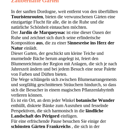
Zauberhafte Gärten
In der sanften Dordogne, weit entfernt von den überfüllten
Touristenrouten
, bieten die verwunschenen Gärten eine
einzigartige Flucht für alle, die in die Ruhe und die
natürliche Schönheit eintauchen möchten.
Der
Jardin de Marqueyssac
ist eine dieser Oasen der
Ruhe und zeichnet sich durch seine erfinderische
Komposition
aus
, die zu einer
Sinnesreise ins Herz der
Natur
einlädt.
Dieser Garten, der geschickt um kleine Teiche und
murmelnde Bäche herum angelegt ist, feiert den
Blumenreichtum der Region mit Anlagen, die sich je nach
Jahreszeit ändern und bei jedem Besuch eine neue Palette
von Farben und Düften bieten.
Die Wege schlängeln sich zwischen Blumenarrangements
und sorgfältig geschnittenen Sträuchern hindurch, so dass
sich die Besucher in einem magischen Pflanzenlabyrinth
verlieren können.
Es ist ein Ort, an dem jeder Winkel
botanische Wunder
enthüllt, diskrete Bänke zum Ausruhen und fesselnde
Perspektiven, die sich harmonisch in die
ländliche
Landschaft des Périgord
einfügen.
Für eine erfrischende Pause besuchen Sie einige der
schönsten Gärten Frankreichs
, die sich in der