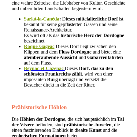
eine wahre Zeitreise, die Liebhaber von Kultur, Geschichte
und unberührten Landschaften begeistern wird.
Sarlat-la-Canéda
:
Dieses
mittelalterliche Dorf
ist
bekannt für seine gepflasterten Gassen und seine
Renaissance-Architektur.
Es wird oft als das
historische Herz der Dordogne
bezeichnet.
Roque-Gageac
Dieses Dorf liegt zwischen den
Klippen und dem
Fluss Dordogne
und bietet eine
atemberaubende Aussicht
und
Gabarrenfahrten
auf dem Fluss.
Beynac-et-Cazenac
Dieses
Dorf, das zu den
schönsten Frankreichs zählt
, wird von einer
imposanten
Burg
überragt und versetzt die
Besucher direkt in die Zeit der Ritter.
Prähistorische Höhlen
Die
Höhlen der Dordogne
, die sich hauptsächlich im
Tal
der Vézère
befinden, sind
prähistorische Juwelen
, die
einen faszinierenden Einblick in die
alte Kunst
und die
geologischen Formationen
bieten.