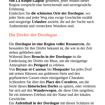
von La Roque-Gageac
genießen, jeder Winkel dieser
Region verspricht eine bereichernde und unvergessliche
Erfahrung.
Entdecken Sie
die schönsten Orte der Dordogne
, wo
jeder Stein und jeder Weg eine ewige Geschichte erzählt
und neugierige
Urlauber
anzieht, die auf der Suche nach
Authentizität und versteckten Wundern sind.
Die Dörfer der Dordogne
Die
Dordogne ist eine Region voller Ressourcen
, die
besonders für ihre Dörfer bekannt ist, die wie in der Zeit
stehen geblieben sind.
Während Ihres
Besuchs in der Dordogne
ist die
Entdeckung der Dörfer ein Muss, um die einzigartige
Atmosphäre des
Périgord
zu erleben.
Von
Beynac-et-Cazenac
bis
Monpazier
hat jedes Dorf
mit seinen Häusern aus goldenem Stein und den
gepflasterten Gassen einen einzigartigen Charakter.
Schlendern Sie über den
Place des Cornières
, um die
Seele dieses
historischen Dorfes
zu spüren, oder verlieren
Sie sich auf den
Wanderwegen
, die diese Orte umgeben,
für ein intimeres Erlebnis mit der Natur und der lokalen
Geschichte.
Ein
Aufenthalt in der Dordogne
mit diesen Schätzen ist