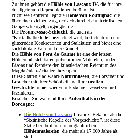
Zu ihnen gehört die
Höhle von Lascaux IV
, die für ihre
detailgetreuen Reproduktionen berühmt ist.
Nicht weit entfernt liegt die
Höhle von Rouffignac
, die
über einen kleinen Zug, der sich durch die unterirdischen
Gänge schlängelt, zugänglich ist.
Die
Proumeyssac-Schlucht
, die auch als
“Kristallkathedrale” bezeichnet wird, besticht durch ihre
glitzernden Konkretionen und Stalaktiten und bietet eine
spektakuläre Fahrt mit der Gondel.
Die
Höhle von Font-de-Gaume
ist eine der letzten
Höhlen mit sichtbaren polychromen Malereien, in der
Bisons und Rentiere den künstlerischen Reichtum des
Magdalénien-Zeitalters bezeugen.
Diese Stätten sind wahre
Naturmuseen
, die Forscher und
Besucher mit ihrer Schönheit und ihrer
uralten
Geschichte
immer wieder in Erstaunen versetzen und
faszinieren.
Besuchen Sie während Ihres
Aufenthalts in der
Dordogne
:
Die Höhle von Lascaux
Lascaux: Bekannt als die
“Sixtinische Kapelle der Vorgeschichte”, ist diese
Stätte berühmt für ihre unglaublichen
Höhlenmalereien
, die mehr als 17.000 Jahre alt
sind.