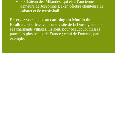
le Château des Milandes, qui était l’ancienne
demeure de Joséphine Baker, célèbre chanteuse de
cabaret et de music-hall
Réservez votre place au
camping du Moulin de
Paulhiac
, et offrez-vous une visite de la Dordogne et de
ses charmants villages. Ils sont, pour beaucoup, classés
parmi les plus beaux de France ; celui de Domme, par
exemple.