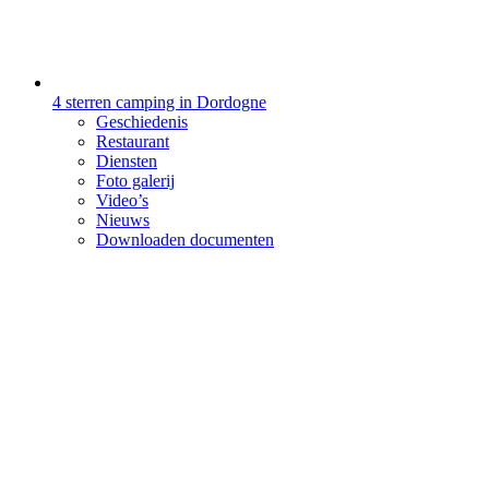
4 sterren camping in Dordogne
Geschiedenis
Restaurant
Diensten
Foto galerij
Video’s
Nieuws
Downloaden documenten