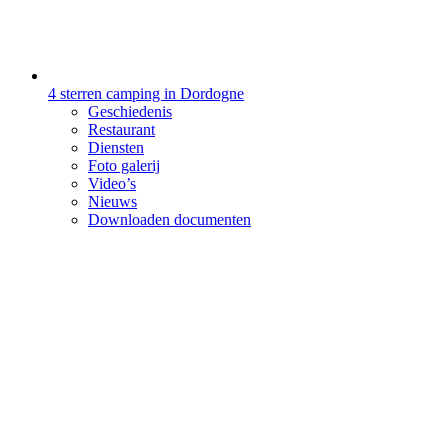
4 sterren camping in Dordogne
Geschiedenis
Restaurant
Diensten
Foto galerij
Video’s
Nieuws
Downloaden documenten