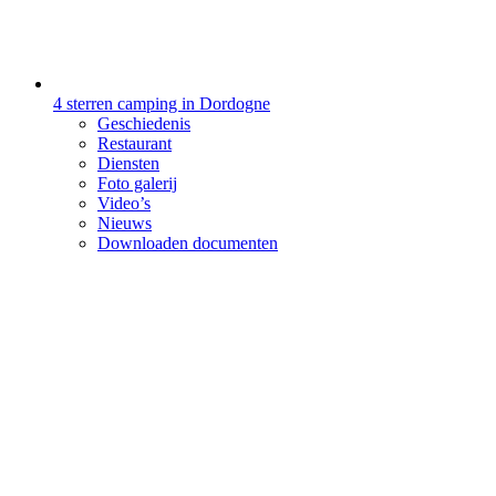
4 sterren camping in Dordogne
Geschiedenis
Restaurant
Diensten
Foto galerij
Video’s
Nieuws
Downloaden documenten