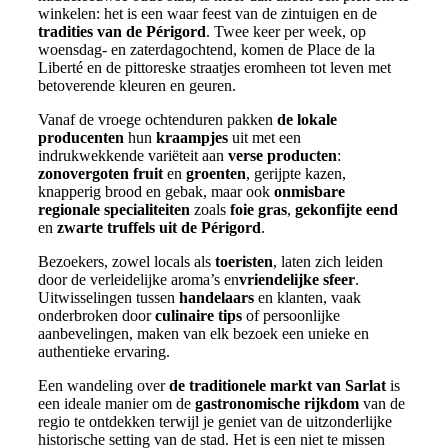
winkelen: het is een waar feest van de zintuigen en de
tradities van de Périgord
. Twee keer per week, op
woensdag- en zaterdagochtend, komen de Place de la
Liberté en de pittoreske straatjes eromheen tot leven met
betoverende kleuren en geuren.
Vanaf de vroege ochtenduren pakken
de lokale
producenten
hun
kraampjes
uit met een
indrukwekkende variëteit aan
verse producten
:
zonovergoten
fruit
en
groenten
, gerijpte kazen,
knapperig brood en gebak, maar ook
onmisbare
regionale specialiteiten
zoals
foie gras
,
gekonfijte eend
en
zwarte truffels uit de Périgord
.
Bezoekers, zowel locals als
toeristen
, laten zich leiden
door de verleidelijke aroma’s en
vriendelijke sfeer
.
Uitwisselingen tussen
handelaars
en klanten, vaak
onderbroken door
culinaire tips
of persoonlijke
aanbevelingen, maken van elk bezoek een unieke en
authentieke ervaring.
Een wandeling over
de traditionele markt van Sarlat
is
een ideale manier om de
gastronomische rijkdom
van de
regio te ontdekken terwijl je geniet van de uitzonderlijke
historische setting van de stad. Het is een niet te missen