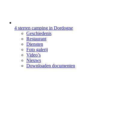
4 sterren camping in Dordogne
Geschiedenis
Restaurant
Diensten
Foto galerij
Video’s
Nieuws
Downloaden documenten